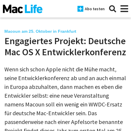
Abo testen
Macoun am 25. Oktober in Frankfurt
Engagiertes Projekt: Deutsche
News
Mac OS X Entwicklerkonferenz
iPhone
Wenn sich schon Apple nicht die Mühe macht,
Mac
seine Entwicklerkonferenz ab und an auch einmal
iPad
in Europa abzuhalten, dann machen es eben die
Entwickler selbst: eine neue Veranstaltung
Tests
namens Macoun soll ein wenig ein WWDC-Ersatz
Tipps
für deutsche Mac-Entwickler sein. Das
Magazine
passenderweise nach einer Apfelsorte benannte
Projekt findet dieses Jahr zum ersten Mal am 25.