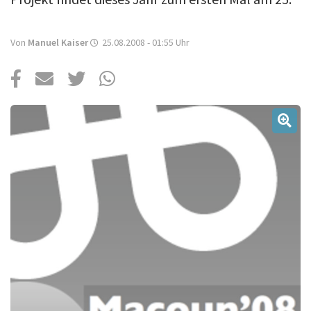
Über uns
Podcast
Von
Manuel Kaiser
25.08.2008 - 01:55
Uhr
Mac Life+
Anmelden