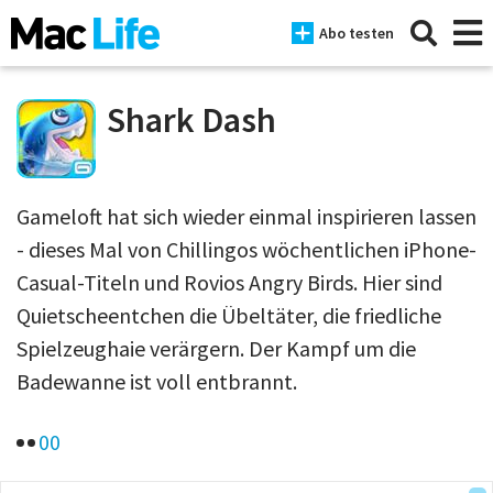
Abo testen
Shark Dash
News
Gameloft hat sich wieder einmal inspirieren lassen
iPhone
- dieses Mal von Chillingos wöchentlichen iPhone-
Mac
Casual-Titeln und Rovios Angry Birds. Hier sind
Quietscheentchen die Übeltäter, die friedliche
iPad
Spielzeughaie verärgern. Der Kampf um die
Tests
Badewanne ist voll entbrannt.
Tipps
0
0
Magazine