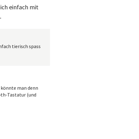
ich einfach mit
.
nfach tierisch spass
e, könnte man denn
oth-Tastatur (und