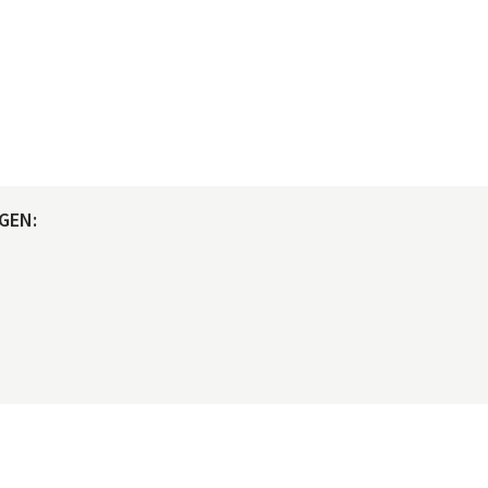
GEN:
© maclife.de 2026