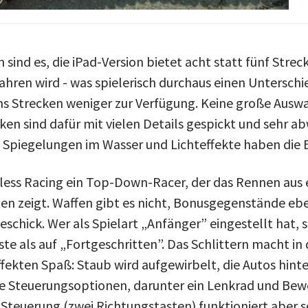
 sind es, die iPad-Version bietet acht statt fünf Strec
ahren wird - was spielerisch durchaus einen Untersch
s Strecken weniger zur Verfügung. Keine große Auswa
en sind dafür mit vielen Details gespickt und sehr a
n Spiegelungen im Wasser und Lichteffekte haben die 
ckless Racing ein Top-Down-Racer, der das Rennen aus 
en zeigt. Waffen gibt es nicht, Bonusgegenstände eben
eschick. Wer als Spielart „Anfänger” eingestellt hat, s
ste als auf „Fortgeschritten”. Das Schlittern macht i
fekten Spaß: Staub wird aufgewirbelt, die Autos hinte
ele Steuerungsoptionen, darunter ein Lenkrad und Be
 Steuerung (zwei Richtungstasten) funktioniert aber s