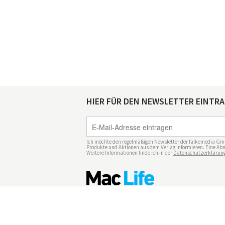
HIER FÜR DEN NEWSLETTER EINTR
Ich möchte den regelmäßigen Newsletter der falkemedia Gm
Produkte und Aktionen aus dem Verlag informieren. Eine Abm
Weitere Informationen finde ich in der
Datenschutzerklärun
Impressum
Datenschutz
Nutzungsbedingu
Mediadaten Mac Life
Vertrag widerrufen