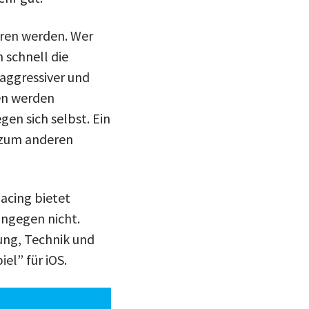
hren werden. Wer
 schnell die
aggressiver und
den werden
en sich selbst. Ein
t zum anderen
Racing bietet
ingegen nicht.
ung, Technik und
el” für iOS.