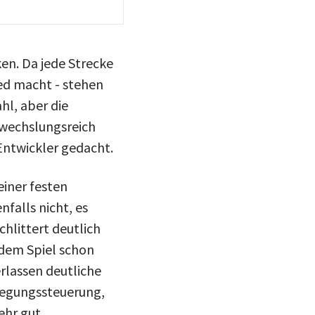
ken. Da jede Strecke
ied macht - stehen
hl, aber die
bwechslungsreich
Entwickler gedacht.
einer festen
falls nicht, es
chlittert deutlich
n dem Spiel schon
rlassen deutliche
wegungssteuerung,
ehr gut.