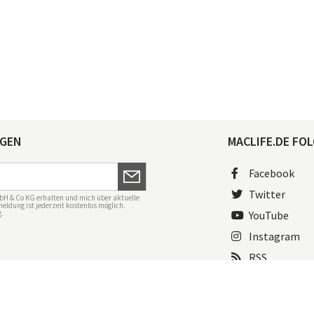
AGEN
MACLIFE.DE FOL
Facebook
Twitter
bH & Co KG erhalten und mich über aktuelle
eldung ist jederzeit kostenlos möglich.
g
.
YouTube
Instagram
RSS
ngen
Mac Life+
Transparenzrichtlinien
Datenschutzeinstellungen