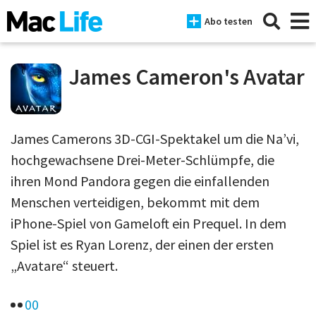
Abo testen
James Cameron's Avatar
News
James Camerons 3D-CGI-Spektakel um die Na’vi,
iPhone
hochgewachsene Drei-Meter-Schlümpfe, die
Mac
ihren Mond Pandora gegen die einfallenden
Menschen verteidigen, bekommt mit dem
iPad
iPhone-Spiel von Gameloft ein Prequel. In dem
Tests
Spiel ist es Ryan Lorenz, der einen der ersten
Tipps
„Avatare“ steuert.
Magazine
0
0