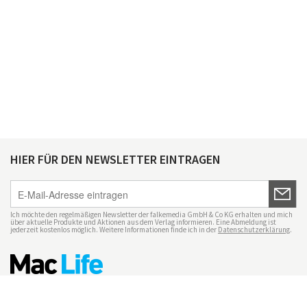
HIER FÜR DEN NEWSLETTER EINTRAGEN
Ich möchte den regelmäßigen Newsletter der falkemedia GmbH & Co KG erhalten und mich
über aktuelle Produkte und Aktionen aus dem Verlag informieren. Eine Abmeldung ist
jederzeit kostenlos möglich. Weitere Informationen finde ich in der
Datenschutzerklärung
.
Impressum
Datenschutz
Nutzungsbedingungen
Mac Life+