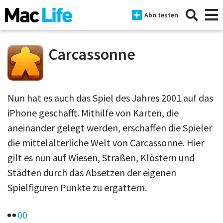
Abo testen
Carcassonne
News
Nun hat es auch das Spiel des Jahres 2001 auf das
iPhone
iPhone geschafft. Mithilfe von Karten, die
Mac
aneinander gelegt werden, erschaffen die Spieler
die mittelalterliche Welt von Carcassonne. Hier
iPad
gilt es nun auf Wiesen, Straßen, Klöstern und
Tests
Städten durch das Absetzen der eigenen
Tipps
Spielfiguren Punkte zu ergattern.
Magazine
0
0