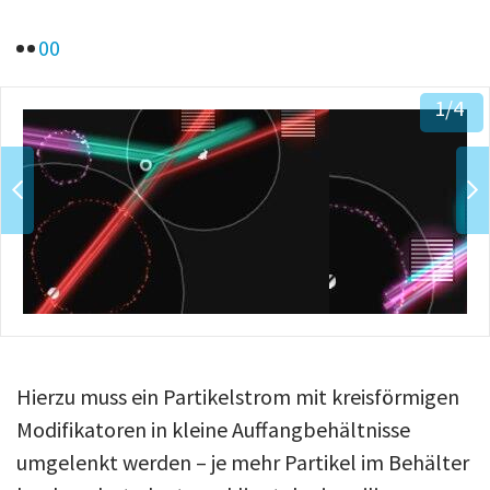
Über uns
0
0
Podcast
Mac Life+
1
/4
Anmelden
Hierzu muss ein Partikelstrom mit kreisförmigen
Modifikatoren in kleine Auffangbehältnisse
umgelenkt werden – je mehr Partikel im Behälter