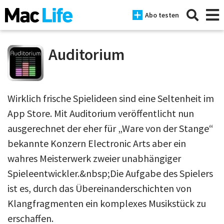
Abo testen
Auditorium
News
Wirklich frische Spielideen sind eine Seltenheit im
iPhone
App Store. Mit Auditorium veröffentlicht nun
Mac
ausgerechnet der eher für „Ware von der Stange“
bekannte Konzern Electronic Arts aber ein
iPad
wahres Meisterwerk zweier unabhängiger
Tests
Spieleentwickler.&nbsp;Die Aufgabe des Spielers
Tipps
ist es, durch das Übereinanderschichten von
Klangfragmenten ein komplexes Musikstück zu
Magazine
erschaffen.