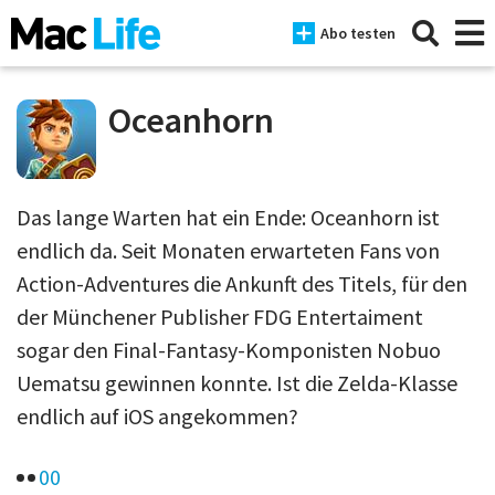
Abo testen
Oceanhorn
News
Das lange Warten hat ein Ende: Oceanhorn ist
iPhone
endlich da. Seit Monaten erwarteten Fans von
Mac
Action-Adventures die Ankunft des Titels, für den
der Münchener Publisher FDG Entertaiment
iPad
sogar den Final-Fantasy-Komponisten Nobuo
Tests
Uematsu gewinnen konnte. Ist die Zelda-Klasse
Tipps
endlich auf iOS angekommen?
Magazine
0
0