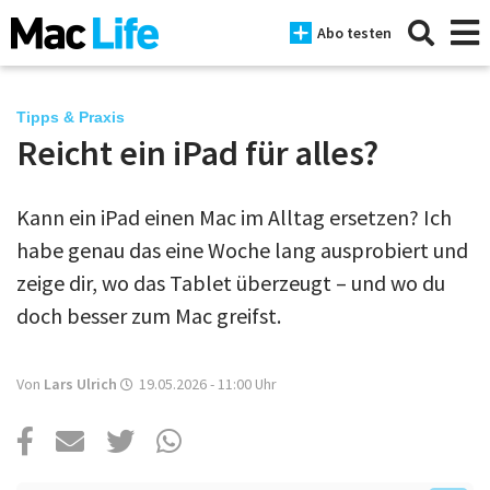
Abo testen
Tipps & Praxis
Reicht ein iPad für alles?
News
Kann ein iPad einen Mac im Alltag ersetzen? Ich
iPhone
habe genau das eine Woche lang ausprobiert und
Mac
zeige dir, wo das Tablet überzeugt – und wo du
iPad
doch besser zum Mac greifst.
Tests
Von
Lars Ulrich
19.05.2026 - 11:00
Uhr
Tipps
Magazine