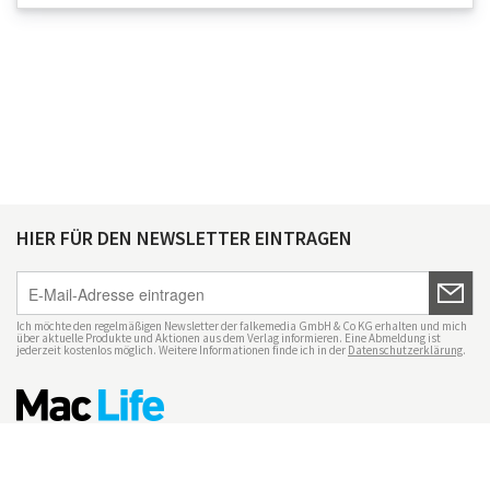
HIER FÜR DEN NEWSLETTER EINTRAGEN
Ich möchte den regelmäßigen Newsletter der falkemedia GmbH & Co KG erhalten und mich
über aktuelle Produkte und Aktionen aus dem Verlag informieren. Eine Abmeldung ist
jederzeit kostenlos möglich. Weitere Informationen finde ich in der
Datenschutzerklärung
.
Impressum
Datenschutz
Nutzungsbedingungen
Mac Life+
Transparenzrichtlinien
Datenschutzeinstellungen