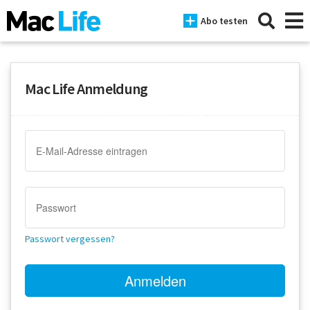
Abo testen
Mac Life Anmeldung
News
iPhone
Mac
iPad
Tests
Passwort vergessen?
Tipps
Magazine