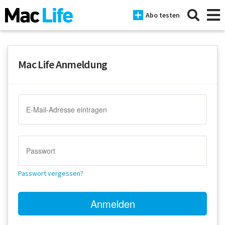
Abo testen
Mac Life Anmeldung
News
iPhone
Mac
iPad
Tests
Passwort vergessen?
Tipps
Magazine