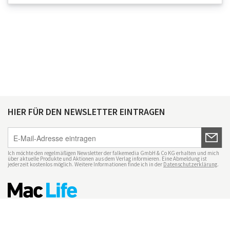
HIER FÜR DEN NEWSLETTER EINTRAGEN
Ich möchte den regelmäßigen Newsletter der falkemedia GmbH & Co KG erhalten und mich
über aktuelle Produkte und Aktionen aus dem Verlag informieren. Eine Abmeldung ist
jederzeit kostenlos möglich. Weitere Informationen finde ich in der
Datenschutzerklärung
.
Impressum
Datenschutz
Nutzungsbedingungen
Mac Life+
Transparenzrichtlinien
Datenschutzeinstellungen