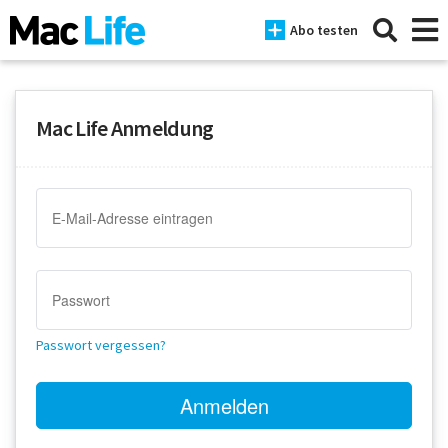
Abo testen
Mac Life Anmeldung
News
iPhone
Mac
iPad
Tests
Passwort vergessen?
Tipps
Magazine