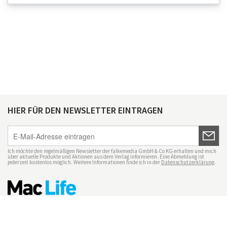
HIER FÜR DEN NEWSLETTER EINTRAGEN
Ich möchte den regelmäßigen Newsletter der falkemedia GmbH & Co KG erhalten und mich
über aktuelle Produkte und Aktionen aus dem Verlag informieren. Eine Abmeldung ist
jederzeit kostenlos möglich. Weitere Informationen finde ich in der
Datenschutzerklärung
.
Impressum
Datenschutz
Nutzungsbedingungen
Mac Life+
Transparenzrichtlinien
Datenschutzeinstellungen