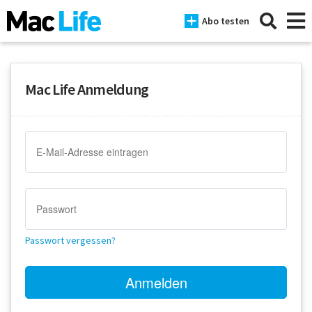
Abo testen
Mac Life Anmeldung
News
iPhone
Mac
iPad
Tests
Passwort vergessen?
Tipps
Magazine