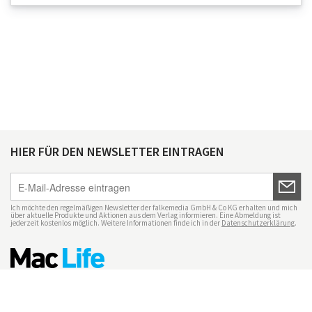
HIER FÜR DEN NEWSLETTER EINTRAGEN
Ich möchte den regelmäßigen Newsletter der falkemedia GmbH & Co KG erhalten und mich
über aktuelle Produkte und Aktionen aus dem Verlag informieren. Eine Abmeldung ist
jederzeit kostenlos möglich. Weitere Informationen finde ich in der
Datenschutzerklärung
.
Impressum
Datenschutz
Nutzungsbedingungen
Mac Life+
Transparenzrichtlinien
Datenschutzeinstellungen