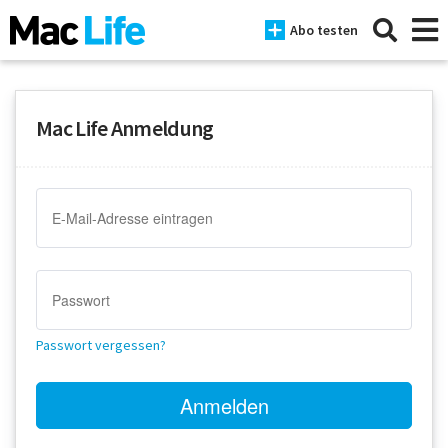
Abo testen
Mac Life Anmeldung
News
iPhone
Mac
iPad
Tests
Passwort vergessen?
Tipps
Magazine