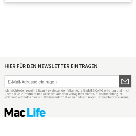
HIER FÜR DEN NEWSLETTER EINTRAGEN
Ich möchte den regelmäßigen Newsletter der falkemedia GmbH & Co KG erhalten und mich
über aktuelle Produkte und Aktionen aus dem Verlag informieren. Eine Abmeldung ist
jederzeit kostenlos möglich. Weitere Informationen finde ich in der
Datenschutzerklärung
.
Impressum
Datenschutz
Nutzungsbedingungen
Mac Life+
Transparenzrichtlinien
Datenschutzeinstellungen