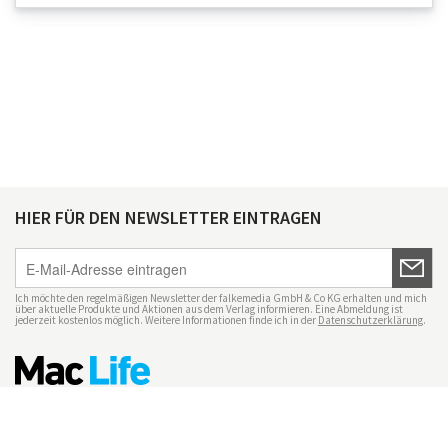
HIER FÜR DEN NEWSLETTER EINTRAGEN
Ich möchte den regelmäßigen Newsletter der falkemedia GmbH & Co KG erhalten und mich
über aktuelle Produkte und Aktionen aus dem Verlag informieren. Eine Abmeldung ist
jederzeit kostenlos möglich. Weitere Informationen finde ich in der
Datenschutzerklärung
.
Impressum
Datenschutz
Nutzungsbedingungen
Mac Life+
Transparenzrichtlinien
Datenschutzeinstellungen