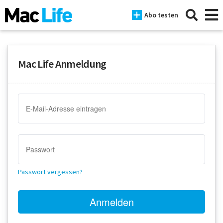
Abo testen
Mac Life Anmeldung
News
iPhone
Mac
iPad
Tests
Passwort vergessen?
Tipps
Magazine