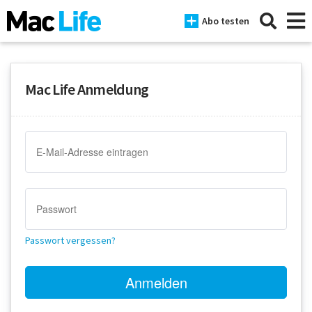
Abo testen
Mac Life Anmeldung
News
iPhone
Mac
iPad
Tests
Passwort vergessen?
Tipps
Magazine