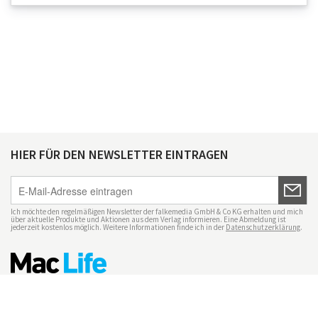
HIER FÜR DEN NEWSLETTER EINTRAGEN
Ich möchte den regelmäßigen Newsletter der falkemedia GmbH & Co KG erhalten und mich
über aktuelle Produkte und Aktionen aus dem Verlag informieren. Eine Abmeldung ist
jederzeit kostenlos möglich. Weitere Informationen finde ich in der
Datenschutzerklärung
.
Impressum
Datenschutz
Nutzungsbedingungen
Mac Life+
Transparenzrichtlinien
Datenschutzeinstellungen