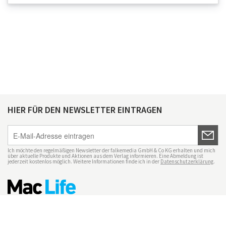
HIER FÜR DEN NEWSLETTER EINTRAGEN
Ich möchte den regelmäßigen Newsletter der falkemedia GmbH & Co KG erhalten und mich
über aktuelle Produkte und Aktionen aus dem Verlag informieren. Eine Abmeldung ist
jederzeit kostenlos möglich. Weitere Informationen finde ich in der
Datenschutzerklärung
.
Impressum
Datenschutz
Nutzungsbedingungen
Mac Life+
Transparenzrichtlinien
Datenschutzeinstellungen