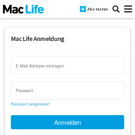
Abo testen
Mac Life Anmeldung
News
iPhone
Mac
iPad
Tests
Passwort vergessen?
Tipps
Magazine