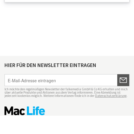
HIER FÜR DEN NEWSLETTER EINTRAGEN
Ich möchte den regelmäßigen Newsletter der falkemedia GmbH & Co KG erhalten und mich
über aktuelle Produkte und Aktionen aus dem Verlag informieren. Eine Abmeldung ist
jederzeit kostenlos möglich. Weitere Informationen finde ich in der
Datenschutzerklärung
.
Impressum
Datenschutz
Nutzungsbedingungen
Mac Life+
Transparenzrichtlinien
Datenschutzeinstellungen