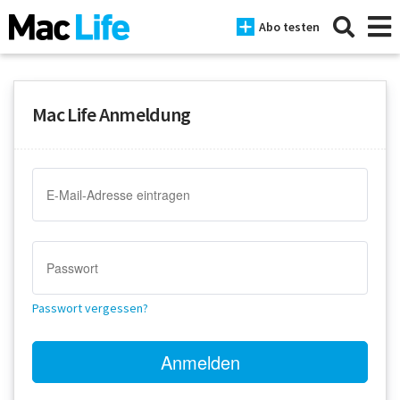
Abo testen
Mac Life Anmeldung
News
iPhone
Mac
iPad
Tests
Passwort vergessen?
Tipps
Magazine