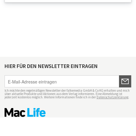
HIER FÜR DEN NEWSLETTER EINTRAGEN
Ich möchte den regelmäßigen Newsletter der falkemedia GmbH & Co KG erhalten und mich
über aktuelle Produkte und Aktionen aus dem Verlag informieren. Eine Abmeldung ist
jederzeit kostenlos möglich. Weitere Informationen finde ich in der
Datenschutzerklärung
.
Impressum
Datenschutz
Nutzungsbedingungen
Mac Life+
Transparenzrichtlinien
Datenschutzeinstellungen