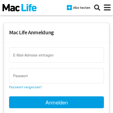
Abo testen
Mac Life Anmeldung
News
iPhone
Mac
iPad
Tests
Passwort vergessen?
Tipps
Magazine