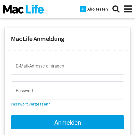
Abo testen
Mac Life Anmeldung
News
iPhone
Mac
iPad
Tests
Passwort vergessen?
Tipps
Magazine