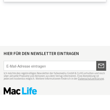
HIER FÜR DEN NEWSLETTER EINTRAGEN
Ich möchte den regelmäßigen Newsletter der falkemedia GmbH & Co KG erhalten und mich
über aktuelle Produkte und Aktionen aus dem Verlag informieren. Eine Abmeldung ist
jederzeit kostenlos möglich. Weitere Informationen finde ich in der
Datenschutzerklärung
.
Impressum
Datenschutz
Nutzungsbedingungen
Mac Life+
Transparenzrichtlinien
Datenschutzeinstellungen