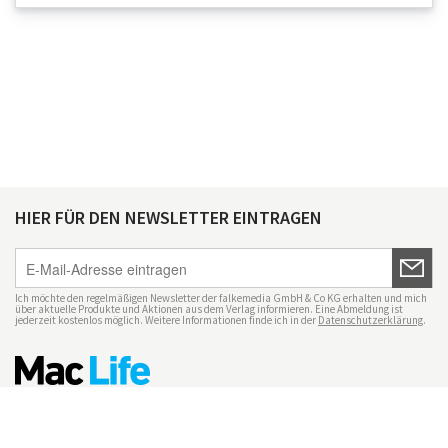
HIER FÜR DEN NEWSLETTER EINTRAGEN
Ich möchte den regelmäßigen Newsletter der falkemedia GmbH & Co KG erhalten und mich
über aktuelle Produkte und Aktionen aus dem Verlag informieren. Eine Abmeldung ist
jederzeit kostenlos möglich. Weitere Informationen finde ich in der
Datenschutzerklärung
.
Impressum
Datenschutz
Nutzungsbedingungen
Mac Life+
Transparenzrichtlinien
Datenschutzeinstellungen