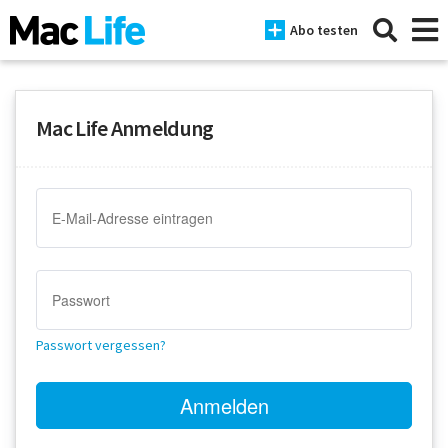
Abo testen
Mac Life Anmeldung
News
iPhone
Mac
iPad
Tests
Passwort vergessen?
Tipps
Magazine