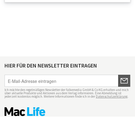
HIER FÜR DEN NEWSLETTER EINTRAGEN
Ich möchte den regelmäßigen Newsletter der falkemedia GmbH & Co KG erhalten und mich
über aktuelle Produkte und Aktionen aus dem Verlag informieren. Eine Abmeldung ist
jederzeit kostenlos möglich. Weitere Informationen finde ich in der
Datenschutzerklärung
.
Impressum
Datenschutz
Nutzungsbedingungen
Mac Life+
Transparenzrichtlinien
Datenschutzeinstellungen