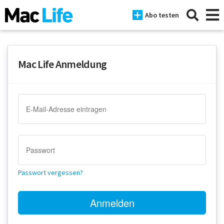
Abo testen
Mac Life Anmeldung
News
iPhone
Mac
iPad
Tests
Passwort vergessen?
Tipps
Magazine