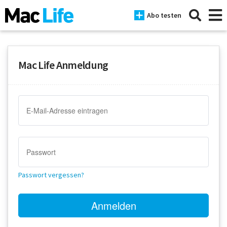
Abo testen
Mac Life Anmeldung
News
iPhone
Mac
iPad
Tests
Passwort vergessen?
Tipps
Magazine