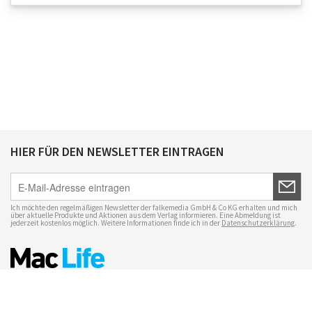
HIER FÜR DEN NEWSLETTER EINTRAGEN
Ich möchte den regelmäßigen Newsletter der falkemedia GmbH & Co KG erhalten und mich
über aktuelle Produkte und Aktionen aus dem Verlag informieren. Eine Abmeldung ist
jederzeit kostenlos möglich. Weitere Informationen finde ich in der
Datenschutzerklärung
.
Impressum
Datenschutz
Nutzungsbedingungen
Mac Life+
Transparenzrichtlinien
Datenschutzeinstellungen