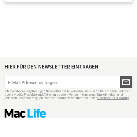
HIER FÜR DEN NEWSLETTER EINTRAGEN
Ich möchte den regelmäßigen Newsletter der falkemedia GmbH & Co KG erhalten und mich
über aktuelle Produkte und Aktionen aus dem Verlag informieren. Eine Abmeldung ist
jederzeit kostenlos möglich. Weitere Informationen finde ich in der
Datenschutzerklärung
.
Impressum
Datenschutz
Nutzungsbedingungen
Mac Life+
Transparenzrichtlinien
Datenschutzeinstellungen