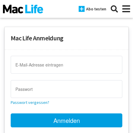
Abo testen
Mac Life Anmeldung
News
iPhone
Mac
iPad
Tests
Passwort vergessen?
Tipps
Magazine