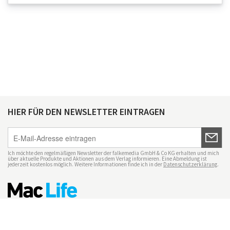
HIER FÜR DEN NEWSLETTER EINTRAGEN
Ich möchte den regelmäßigen Newsletter der falkemedia GmbH & Co KG erhalten und mich
über aktuelle Produkte und Aktionen aus dem Verlag informieren. Eine Abmeldung ist
jederzeit kostenlos möglich. Weitere Informationen finde ich in der
Datenschutzerklärung
.
Impressum
Datenschutz
Nutzungsbedingungen
Mac Life+
Transparenzrichtlinien
Datenschutzeinstellungen