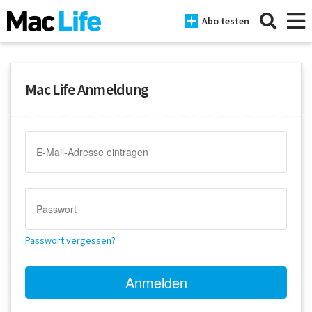
Abo testen
Mac Life Anmeldung
News
iPhone
Mac
iPad
Tests
Passwort vergessen?
Tipps
Magazine