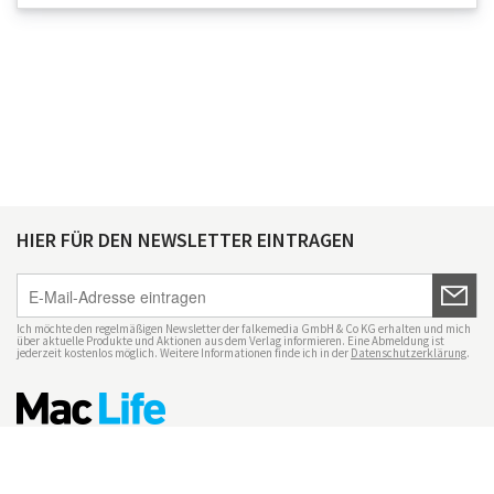
HIER FÜR DEN NEWSLETTER EINTRAGEN
Ich möchte den regelmäßigen Newsletter der falkemedia GmbH & Co KG erhalten und mich
über aktuelle Produkte und Aktionen aus dem Verlag informieren. Eine Abmeldung ist
jederzeit kostenlos möglich. Weitere Informationen finde ich in der
Datenschutzerklärung
.
Impressum
Datenschutz
Nutzungsbedingungen
Mac Life+
Transparenzrichtlinien
Datenschutzeinstellungen