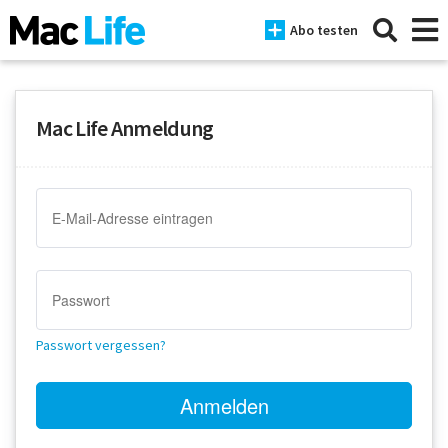
Abo testen
Mac Life Anmeldung
News
iPhone
Mac
iPad
Tests
Passwort vergessen?
Tipps
Magazine