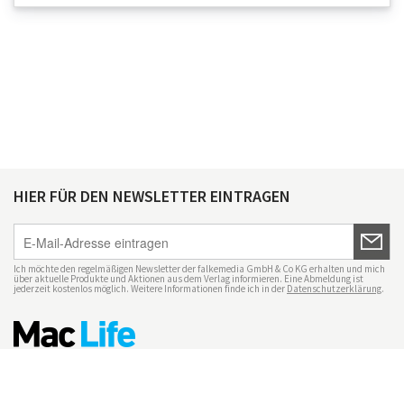
HIER FÜR DEN NEWSLETTER EINTRAGEN
Ich möchte den regelmäßigen Newsletter der falkemedia GmbH & Co KG erhalten und mich
über aktuelle Produkte und Aktionen aus dem Verlag informieren. Eine Abmeldung ist
jederzeit kostenlos möglich. Weitere Informationen finde ich in der
Datenschutzerklärung
.
Impressum
Datenschutz
Nutzungsbedingungen
Mac Life+
Transparenzrichtlinien
Datenschutzeinstellungen