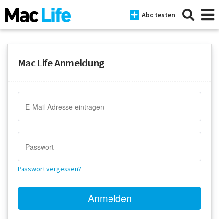
Abo testen
Mac Life Anmeldung
News
iPhone
Mac
iPad
Tests
Passwort vergessen?
Tipps
Magazine