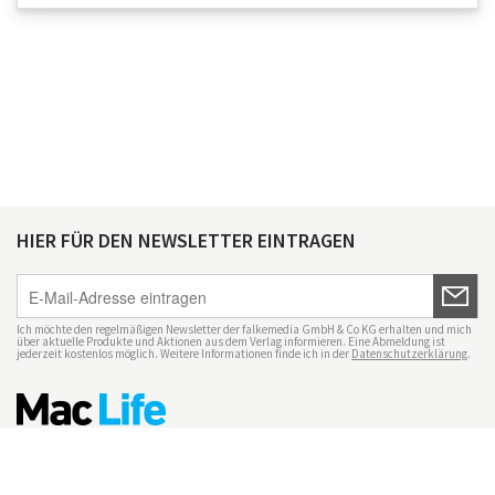
HIER FÜR DEN NEWSLETTER EINTRAGEN
Ich möchte den regelmäßigen Newsletter der falkemedia GmbH & Co KG erhalten und mich
über aktuelle Produkte und Aktionen aus dem Verlag informieren. Eine Abmeldung ist
jederzeit kostenlos möglich. Weitere Informationen finde ich in der
Datenschutzerklärung
.
Impressum
Datenschutz
Nutzungsbedingungen
Mac Life+
Transparenzrichtlinien
Datenschutzeinstellungen