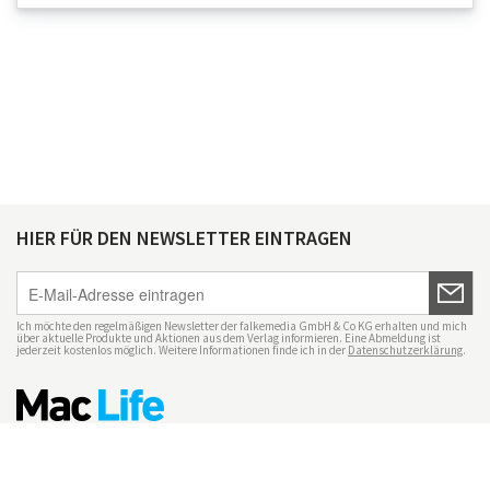
HIER FÜR DEN NEWSLETTER EINTRAGEN
Ich möchte den regelmäßigen Newsletter der falkemedia GmbH & Co KG erhalten und mich
über aktuelle Produkte und Aktionen aus dem Verlag informieren. Eine Abmeldung ist
jederzeit kostenlos möglich. Weitere Informationen finde ich in der
Datenschutzerklärung
.
Impressum
Datenschutz
Nutzungsbedingungen
Mac Life+
Transparenzrichtlinien
Datenschutzeinstellungen