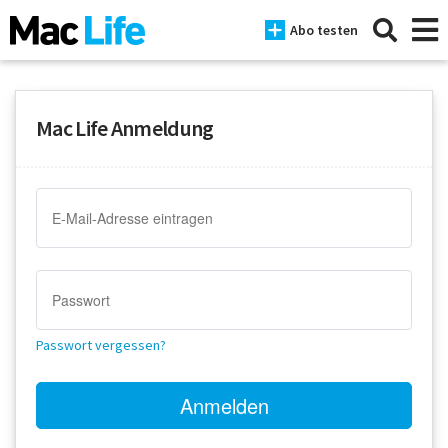
Abo testen
Mac Life Anmeldung
News
iPhone
Mac
iPad
Tests
Passwort vergessen?
Tipps
Magazine