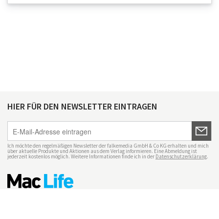
HIER FÜR DEN NEWSLETTER EINTRAGEN
Ich möchte den regelmäßigen Newsletter der falkemedia GmbH & Co KG erhalten und mich
über aktuelle Produkte und Aktionen aus dem Verlag informieren. Eine Abmeldung ist
jederzeit kostenlos möglich. Weitere Informationen finde ich in der
Datenschutzerklärung
.
Impressum
Datenschutz
Nutzungsbedingungen
Mac Life+
Transparenzrichtlinien
Datenschutzeinstellungen