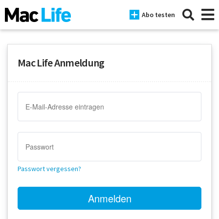
Abo testen
Mac Life Anmeldung
News
iPhone
Mac
iPad
Tests
Passwort vergessen?
Tipps
Magazine