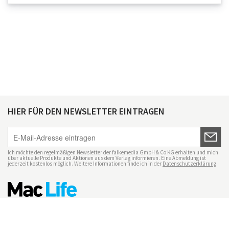
HIER FÜR DEN NEWSLETTER EINTRAGEN
Ich möchte den regelmäßigen Newsletter der falkemedia GmbH & Co KG erhalten und mich
über aktuelle Produkte und Aktionen aus dem Verlag informieren. Eine Abmeldung ist
jederzeit kostenlos möglich. Weitere Informationen finde ich in der
Datenschutzerklärung
.
Impressum
Datenschutz
Nutzungsbedingungen
Mac Life+
Transparenzrichtlinien
Datenschutzeinstellungen