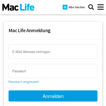
Abo testen
Mac Life Anmeldung
News
iPhone
Mac
iPad
Tests
Passwort vergessen?
Tipps
Magazine