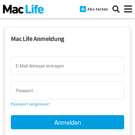
Abo testen
Mac Life Anmeldung
News
iPhone
Mac
iPad
Tests
Passwort vergessen?
Tipps
Magazine