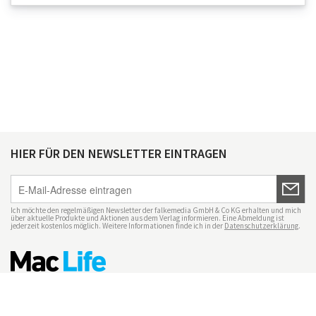
HIER FÜR DEN NEWSLETTER EINTRAGEN
Ich möchte den regelmäßigen Newsletter der falkemedia GmbH & Co KG erhalten und mich
über aktuelle Produkte und Aktionen aus dem Verlag informieren. Eine Abmeldung ist
jederzeit kostenlos möglich. Weitere Informationen finde ich in der
Datenschutzerklärung
.
Impressum
Datenschutz
Nutzungsbedingungen
Mac Life+
Transparenzrichtlinien
Datenschutzeinstellungen