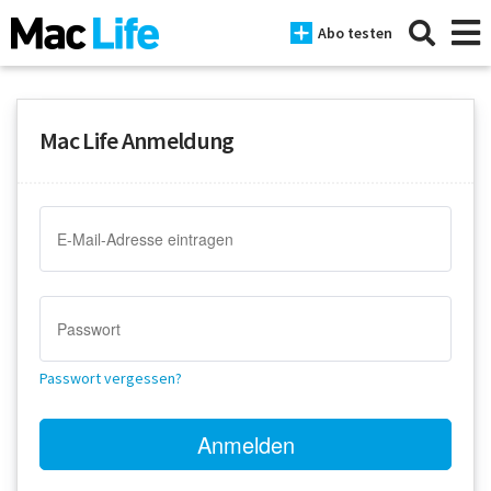
Abo testen
Mac Life Anmeldung
News
iPhone
Mac
iPad
Tests
Passwort vergessen?
Tipps
Magazine