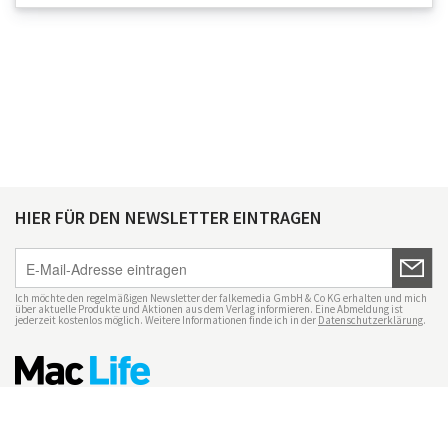
HIER FÜR DEN NEWSLETTER EINTRAGEN
Ich möchte den regelmäßigen Newsletter der falkemedia GmbH & Co KG erhalten und mich
über aktuelle Produkte und Aktionen aus dem Verlag informieren. Eine Abmeldung ist
jederzeit kostenlos möglich. Weitere Informationen finde ich in der
Datenschutzerklärung
.
Impressum
Datenschutz
Nutzungsbedingungen
Mac Life+
Transparenzrichtlinien
Datenschutzeinstellungen