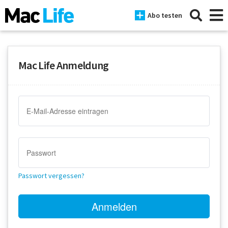
Abo testen
Mac Life Anmeldung
News
iPhone
Mac
iPad
Tests
Passwort vergessen?
Tipps
Magazine