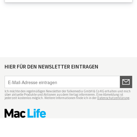
HIER FÜR DEN NEWSLETTER EINTRAGEN
Ich möchte den regelmäßigen Newsletter der falkemedia GmbH & Co KG erhalten und mich
über aktuelle Produkte und Aktionen aus dem Verlag informieren. Eine Abmeldung ist
jederzeit kostenlos möglich. Weitere Informationen finde ich in der
Datenschutzerklärung
.
Impressum
Datenschutz
Nutzungsbedingungen
Mac Life+
Transparenzrichtlinien
Datenschutzeinstellungen