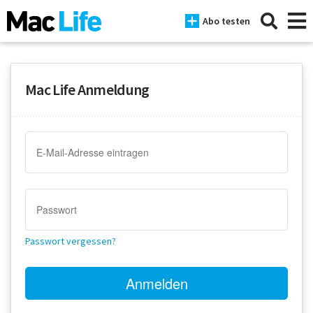
Abo testen
Mac Life Anmeldung
News
iPhone
Mac
iPad
Tests
Passwort vergessen?
Tipps
Magazine