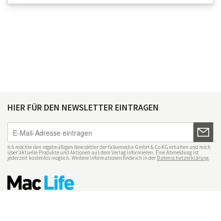
HIER FÜR DEN NEWSLETTER EINTRAGEN
Ich möchte den regelmäßigen Newsletter der falkemedia GmbH & Co KG erhalten und mich
über aktuelle Produkte und Aktionen aus dem Verlag informieren. Eine Abmeldung ist
jederzeit kostenlos möglich. Weitere Informationen finde ich in der
Datenschutzerklärung
.
Impressum
Datenschutz
Nutzungsbedingungen
Mac Life+
Transparenzrichtlinien
Datenschutzeinstellungen