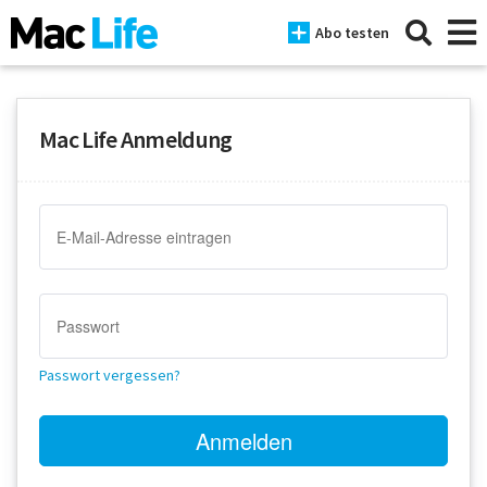
Abo testen
Mac Life Anmeldung
News
iPhone
Mac
iPad
Tests
Passwort vergessen?
Tipps
Magazine