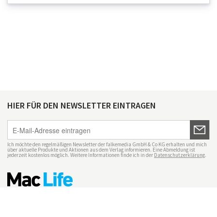
HIER FÜR DEN NEWSLETTER EINTRAGEN
Ich möchte den regelmäßigen Newsletter der falkemedia GmbH & Co KG erhalten und mich
über aktuelle Produkte und Aktionen aus dem Verlag informieren. Eine Abmeldung ist
jederzeit kostenlos möglich. Weitere Informationen finde ich in der
Datenschutzerklärung
.
Impressum
Datenschutz
Nutzungsbedingungen
Mac Life+
Transparenzrichtlinien
Datenschutzeinstellungen