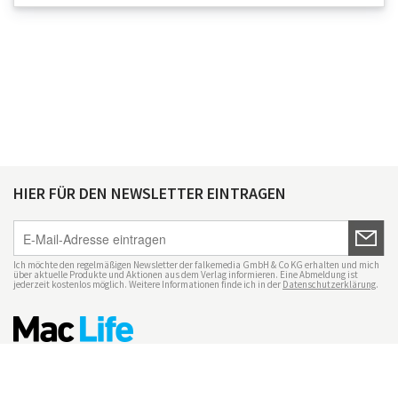
HIER FÜR DEN NEWSLETTER EINTRAGEN
Ich möchte den regelmäßigen Newsletter der falkemedia GmbH & Co KG erhalten und mich
über aktuelle Produkte und Aktionen aus dem Verlag informieren. Eine Abmeldung ist
jederzeit kostenlos möglich. Weitere Informationen finde ich in der
Datenschutzerklärung
.
Impressum
Datenschutz
Nutzungsbedingungen
Mac Life+
Transparenzrichtlinien
Datenschutzeinstellungen