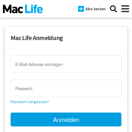
Abo testen
Mac Life Anmeldung
News
iPhone
Mac
iPad
Tests
Passwort vergessen?
Tipps
Magazine