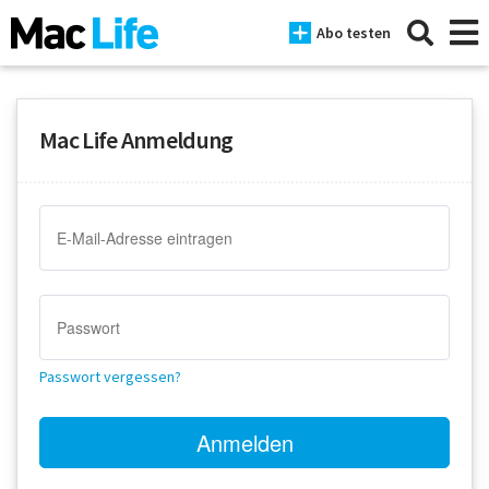
Abo testen
Mac Life Anmeldung
News
iPhone
Mac
iPad
Tests
Passwort vergessen?
Tipps
Magazine