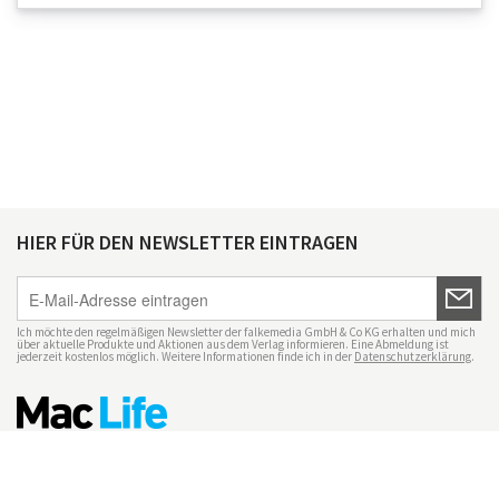
HIER FÜR DEN NEWSLETTER EINTRAGEN
Ich möchte den regelmäßigen Newsletter der falkemedia GmbH & Co KG erhalten und mich
über aktuelle Produkte und Aktionen aus dem Verlag informieren. Eine Abmeldung ist
jederzeit kostenlos möglich. Weitere Informationen finde ich in der
Datenschutzerklärung
.
Impressum
Datenschutz
Nutzungsbedingungen
Mac Life+
Transparenzrichtlinien
Datenschutzeinstellungen