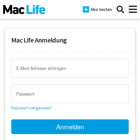
Abo testen
Mac Life Anmeldung
News
iPhone
Mac
iPad
Tests
Passwort vergessen?
Tipps
Magazine