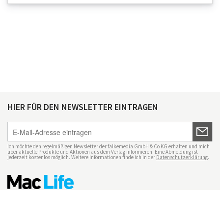
HIER FÜR DEN NEWSLETTER EINTRAGEN
Ich möchte den regelmäßigen Newsletter der falkemedia GmbH & Co KG erhalten und mich
über aktuelle Produkte und Aktionen aus dem Verlag informieren. Eine Abmeldung ist
jederzeit kostenlos möglich. Weitere Informationen finde ich in der
Datenschutzerklärung
.
Impressum
Datenschutz
Nutzungsbedingungen
Mac Life+
Transparenzrichtlinien
Datenschutzeinstellungen