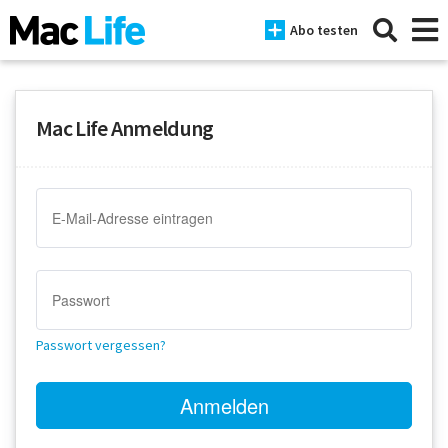
Abo testen
Mac Life Anmeldung
News
iPhone
Mac
iPad
Tests
Passwort vergessen?
Tipps
Magazine