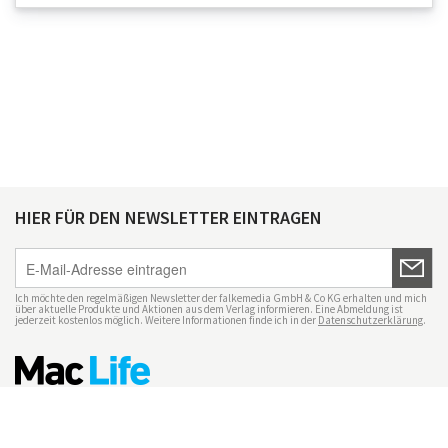
HIER FÜR DEN NEWSLETTER EINTRAGEN
Ich möchte den regelmäßigen Newsletter der falkemedia GmbH & Co KG erhalten und mich
über aktuelle Produkte und Aktionen aus dem Verlag informieren. Eine Abmeldung ist
jederzeit kostenlos möglich. Weitere Informationen finde ich in der
Datenschutzerklärung
.
Impressum
Datenschutz
Nutzungsbedingungen
Mac Life+
Transparenzrichtlinien
Datenschutzeinstellungen