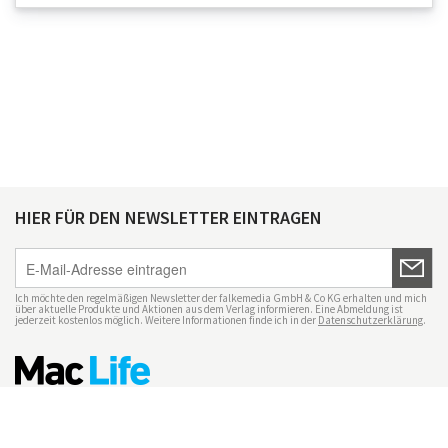
HIER FÜR DEN NEWSLETTER EINTRAGEN
Ich möchte den regelmäßigen Newsletter der falkemedia GmbH & Co KG erhalten und mich
über aktuelle Produkte und Aktionen aus dem Verlag informieren. Eine Abmeldung ist
jederzeit kostenlos möglich. Weitere Informationen finde ich in der
Datenschutzerklärung
.
Impressum
Datenschutz
Nutzungsbedingungen
Mac Life+
Transparenzrichtlinien
Datenschutzeinstellungen