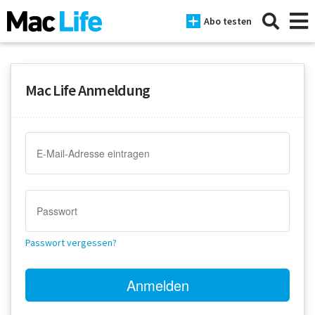
Abo testen
Mac Life Anmeldung
News
iPhone
Mac
iPad
Tests
Passwort vergessen?
Tipps
Magazine