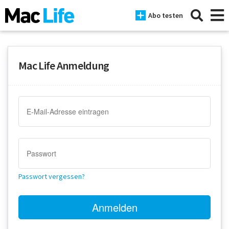
Abo testen
Mac Life Anmeldung
News
iPhone
Mac
iPad
Tests
Passwort vergessen?
Tipps
Magazine