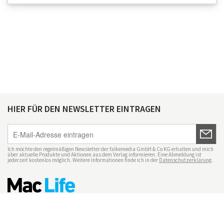
HIER FÜR DEN NEWSLETTER EINTRAGEN
Ich möchte den regelmäßigen Newsletter der falkemedia GmbH & Co KG erhalten und mich
über aktuelle Produkte und Aktionen aus dem Verlag informieren. Eine Abmeldung ist
jederzeit kostenlos möglich. Weitere Informationen finde ich in der
Datenschutzerklärung
.
Impressum
Datenschutz
Nutzungsbedingungen
Mac Life+
Transparenzrichtlinien
Datenschutzeinstellungen