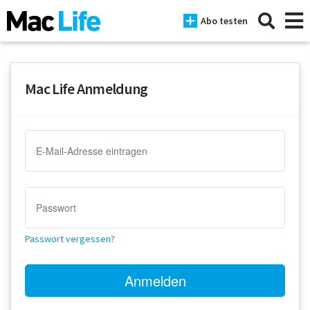
Abo testen
Mac Life Anmeldung
News
iPhone
Mac
iPad
Tests
Passwort vergessen?
Tipps
Magazine