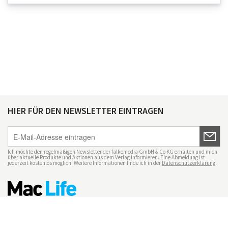
HIER FÜR DEN NEWSLETTER EINTRAGEN
Ich möchte den regelmäßigen Newsletter der falkemedia GmbH & Co KG erhalten und mich
über aktuelle Produkte und Aktionen aus dem Verlag informieren. Eine Abmeldung ist
jederzeit kostenlos möglich. Weitere Informationen finde ich in der
Datenschutzerklärung
.
Impressum
Datenschutz
Nutzungsbedingungen
Mac Life+
Transparenzrichtlinien
Datenschutzeinstellungen