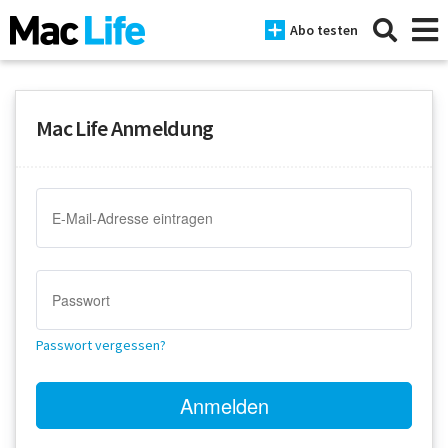
Abo testen
Mac Life Anmeldung
News
iPhone
Mac
iPad
Tests
Passwort vergessen?
Tipps
Magazine