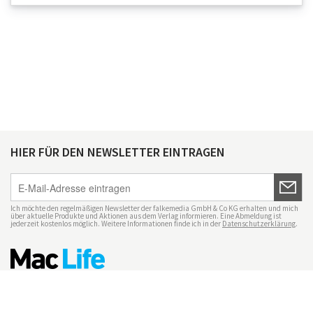
HIER FÜR DEN NEWSLETTER EINTRAGEN
Ich möchte den regelmäßigen Newsletter der falkemedia GmbH & Co KG erhalten und mich
über aktuelle Produkte und Aktionen aus dem Verlag informieren. Eine Abmeldung ist
jederzeit kostenlos möglich. Weitere Informationen finde ich in der
Datenschutzerklärung
.
Impressum
Datenschutz
Nutzungsbedingungen
Mac Life+
Transparenzrichtlinien
Datenschutzeinstellungen