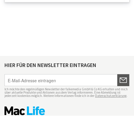
HIER FÜR DEN NEWSLETTER EINTRAGEN
Ich möchte den regelmäßigen Newsletter der falkemedia GmbH & Co KG erhalten und mich
über aktuelle Produkte und Aktionen aus dem Verlag informieren. Eine Abmeldung ist
jederzeit kostenlos möglich. Weitere Informationen finde ich in der
Datenschutzerklärung
.
Impressum
Datenschutz
Nutzungsbedingungen
Mac Life+
Transparenzrichtlinien
Datenschutzeinstellungen