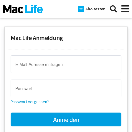
Abo testen
Mac Life Anmeldung
News
iPhone
Mac
iPad
Tests
Passwort vergessen?
Tipps
Magazine