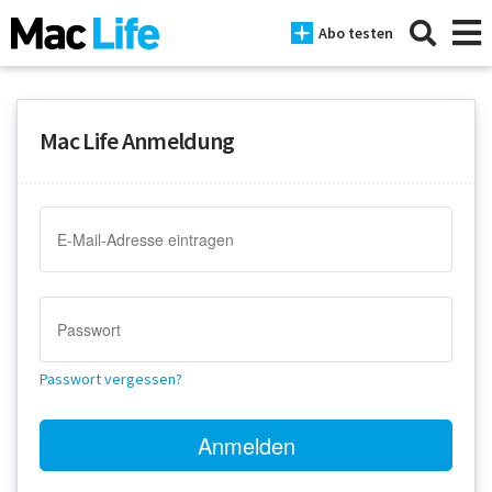
Abo testen
Mac Life Anmeldung
News
iPhone
Mac
iPad
Tests
Passwort vergessen?
Tipps
Magazine