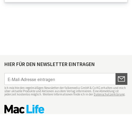
HIER FÜR DEN NEWSLETTER EINTRAGEN
Ich möchte den regelmäßigen Newsletter der falkemedia GmbH & Co KG erhalten und mich
über aktuelle Produkte und Aktionen aus dem Verlag informieren. Eine Abmeldung ist
jederzeit kostenlos möglich. Weitere Informationen finde ich in der
Datenschutzerklärung
.
Impressum
Datenschutz
Nutzungsbedingungen
Mac Life+
Transparenzrichtlinien
Datenschutzeinstellungen