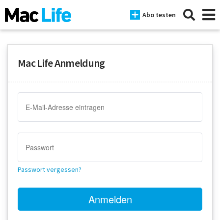
Abo testen
Mac Life Anmeldung
News
iPhone
Mac
iPad
Tests
Passwort vergessen?
Tipps
Magazine