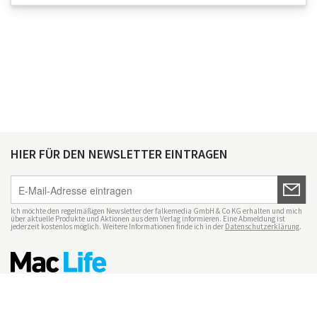
HIER FÜR DEN NEWSLETTER EINTRAGEN
Ich möchte den regelmäßigen Newsletter der falkemedia GmbH & Co KG erhalten und mich
über aktuelle Produkte und Aktionen aus dem Verlag informieren. Eine Abmeldung ist
jederzeit kostenlos möglich. Weitere Informationen finde ich in der
Datenschutzerklärung
.
Impressum
Datenschutz
Nutzungsbedingungen
Mac Life+
Transparenzrichtlinien
Datenschutzeinstellungen