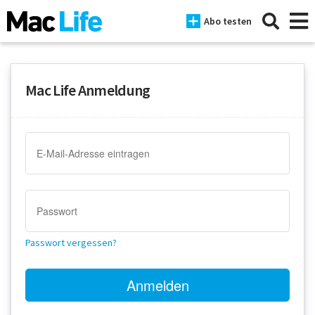
Abo testen
Mac Life Anmeldung
News
iPhone
Mac
iPad
Tests
Passwort vergessen?
Tipps
Magazine