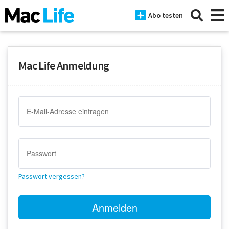
Abo testen
Mac Life Anmeldung
News
iPhone
Mac
iPad
Tests
Passwort vergessen?
Tipps
Magazine