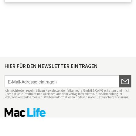
HIER FÜR DEN NEWSLETTER EINTRAGEN
Ich möchte den regelmäßigen Newsletter der falkemedia GmbH & Co KG erhalten und mich
über aktuelle Produkte und Aktionen aus dem Verlag informieren. Eine Abmeldung ist
jederzeit kostenlos möglich. Weitere Informationen finde ich in der
Datenschutzerklärung
.
Impressum
Datenschutz
Nutzungsbedingungen
Mac Life+
Transparenzrichtlinien
Datenschutzeinstellungen