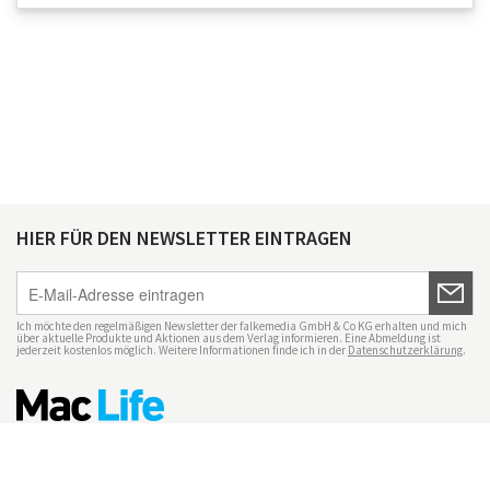
HIER FÜR DEN NEWSLETTER EINTRAGEN
Ich möchte den regelmäßigen Newsletter der falkemedia GmbH & Co KG erhalten und mich
über aktuelle Produkte und Aktionen aus dem Verlag informieren. Eine Abmeldung ist
jederzeit kostenlos möglich. Weitere Informationen finde ich in der
Datenschutzerklärung
.
Impressum
Datenschutz
Nutzungsbedingungen
Mac Life+
Transparenzrichtlinien
Datenschutzeinstellungen