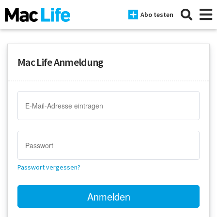
Abo testen
Mac Life Anmeldung
News
iPhone
Mac
iPad
Tests
Passwort vergessen?
Tipps
Magazine