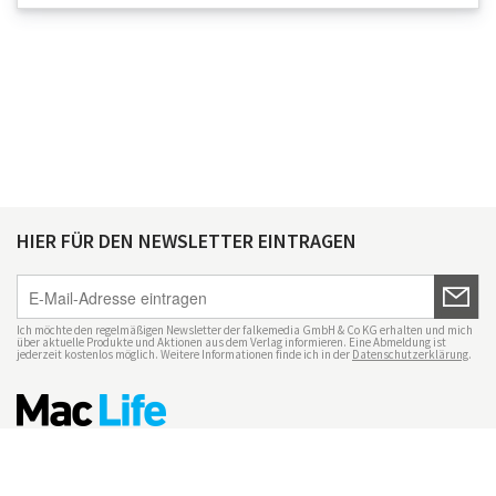
HIER FÜR DEN NEWSLETTER EINTRAGEN
Ich möchte den regelmäßigen Newsletter der falkemedia GmbH & Co KG erhalten und mich
über aktuelle Produkte und Aktionen aus dem Verlag informieren. Eine Abmeldung ist
jederzeit kostenlos möglich. Weitere Informationen finde ich in der
Datenschutzerklärung
.
Impressum
Datenschutz
Nutzungsbedingungen
Mac Life+
Transparenzrichtlinien
Datenschutzeinstellungen